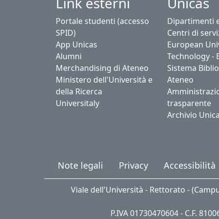
Link esterni
Unicas
Portale studenti (accesso
Dipartimenti 
SPID)
Centri di servi
App Unicas
European Univ
Alumni
Technology - 
Merchandising di Ateneo
Sistema Biblio
Ministero dell'Università e
Ateneo
della Ricerca
Amministrazi
Universitaly
trasparente
Archivio Unic
Note legali
Privacy
Accessibilità
Viale dell'Università - Rettorato - (Camp
P.IVA 01730470604 - C.F. 810