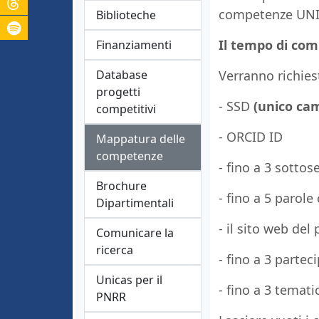
competenze UNIC
Biblioteche
Il tempo di comp
Finanziamenti
Database
Verranno richiest
progetti
- SSD
(unico cam
competitivi
- ORCID ID
Mappatura delle
competenze
- fino a 3 sottos
Brochure
- fino a 5 parole 
Dipartimentali
- il sito web del
Comunicare la
ricerca
- fino a 3 partec
Unicas per il
- fino a 3 temati
PNRR