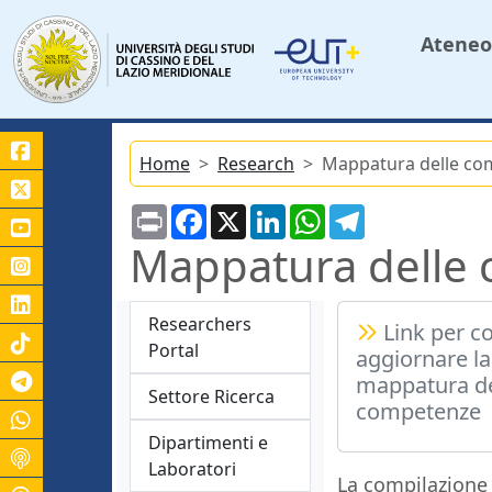
Ateneo
Home
Research
Mappatura delle co
Print
Facebook
X
LinkedIn
WhatsApp
Telegram
Mappatura delle
Researchers
Link per c
Portal
aggiornare la
Canale Telegram Unicas
mappatura de
Settore Ricerca
competenze
Dipartimenti e
Laboratori
La compilazione