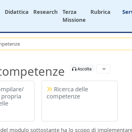
Didattica
Research
Terza
Rubrica
Ser
Missione
mpetenze
 competenze
Ascolta
ompilare/
Ricerca delle
 propria
competenze
lle
 del modulo sottostante ha lo scopo di implementare