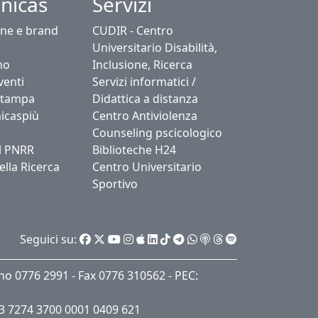
nicas
Servizi
ne e brand
CUDIR - Centro
Universitario Disabilità,
no
Inclusione, Ricerca
venti
Servizi informatici /
stampa
Didattica a distanza
icaspiù
Centro Antiviolenza
Counseling pscicologico
l PNRR
Biblioteche H24
ella Ricerca
Centro Universitario
Sportivo
Seguici su:
ino 0776 2991 - Fax 0776 310562 - PEC:
53 7274 3700 0001 0409 621