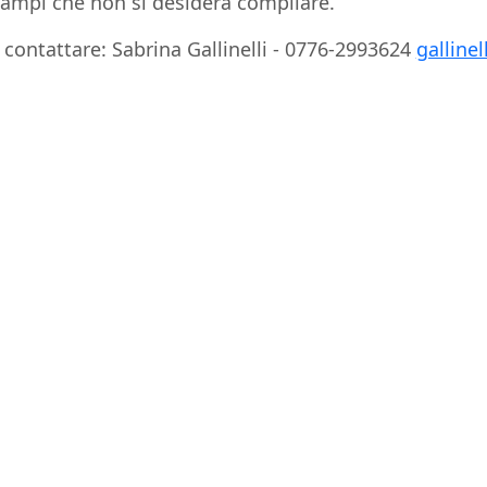
 campi che non si desidera compilare.
 contattare: Sabrina Gallinelli - 0776-2993624
gallinel