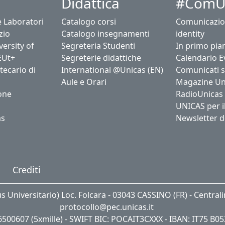
Didattica
#ComU
e Laboratori
Catalogo corsi
Comunicazio
zio
Catalogo insegnamenti
identity
ersity of
Segreteria Studenti
In primo pia
EUt+
Segreterie didattiche
Calendario E
tecario di
International @Unicas (EN)
Comunicati 
Aule e Orari
Magazine Un
one
RadioUnicas
UNICAS per i
as
Newsletter d
Crediti
us Universitario) Loc. Folcara - 03043 CASSINO (FR) - Central
protocollo@pec.unicas.it
06500607 (5xmille) - SWIFT BIC: POCAIT3CXXX - IBAN: IT75 B0