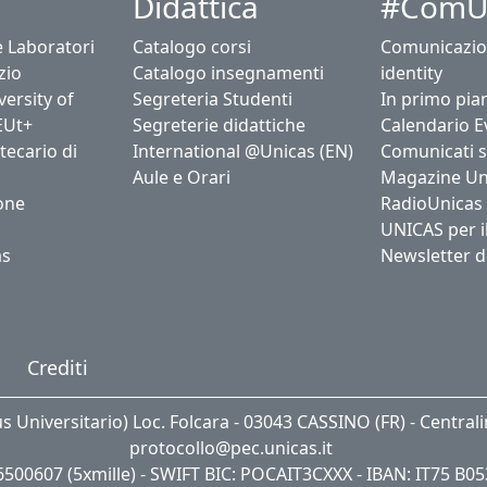
Didattica
#ComU
e Laboratori
Catalogo corsi
Comunicazio
zio
Catalogo insegnamenti
identity
ersity of
Segreteria Studenti
In primo pia
EUt+
Segreterie didattiche
Calendario E
tecario di
International @Unicas (EN)
Comunicati 
Aule e Orari
Magazine Un
one
RadioUnicas
UNICAS per i
as
Newsletter d
Crediti
us Universitario) Loc. Folcara - 03043 CASSINO (FR) - Central
protocollo@pec.unicas.it
06500607 (5xmille) - SWIFT BIC: POCAIT3CXXX - IBAN: IT75 B0