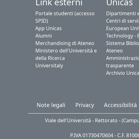
Link esterni
Unicas
Portale studenti (accesso
Dipartimenti 
SPID)
Centri di servi
App Unicas
European Univ
Alumni
Technology - 
Merchandising di Ateneo
Sistema Biblio
Ministero dell'Università e
Ateneo
della Ricerca
Amministrazi
Universitaly
trasparente
Archivio Unic
Note legali
Privacy
Accessibilità
Viale dell'Università - Rettorato - (Camp
P.IVA 01730470604 - C.F. 810