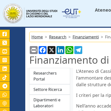
Ateneo
Home
Research
Finanziamenti
Fi
Print
Facebook
X
LinkedIn
WhatsApp
Telegram
Finanziamento di
L'Ateneo di Cass
Researchers
l'ammontare dest
Portal
dalle strutture d
Canale Telegram Unicas
Settore Ricerca
I criteri per la
Dipartimenti e
Nell’anno accad
Laboratori