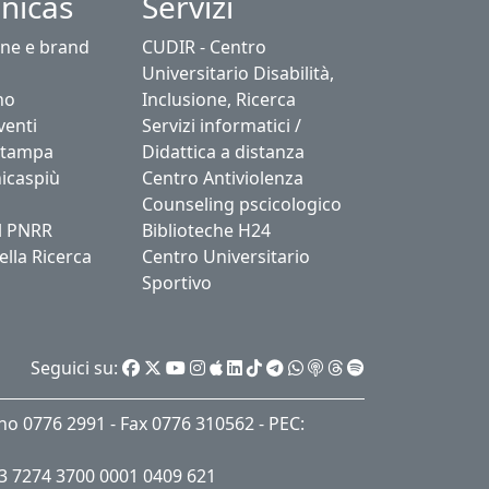
nicas
Servizi
ne e brand
CUDIR - Centro
Universitario Disabilità,
no
Inclusione, Ricerca
venti
Servizi informatici /
stampa
Didattica a distanza
icaspiù
Centro Antiviolenza
Counseling pscicologico
l PNRR
Biblioteche H24
ella Ricerca
Centro Universitario
Sportivo
Seguici su:
ino 0776 2991 - Fax 0776 310562 - PEC:
53 7274 3700 0001 0409 621