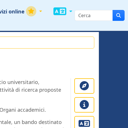
vizi online
io universitario,
tività di ricerca proposte
i Organi accademici.
ntale, un bando destinato