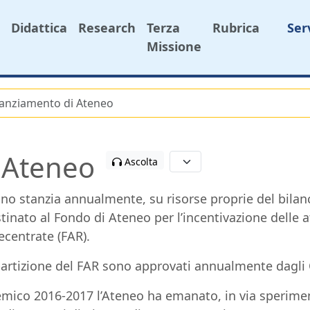
Didattica
Research
Terza
Rubrica
Ser
Missione
nanziamento di Ateneo
 Ateneo
Ascolta
ino stanzia annualmente, su risorse proprie del bilanc
inato al Fondo di Ateneo per l’incentivazione delle at
ecentrate (FAR).
 ripartizione del FAR sono approvati annualmente dagl
emico 2016-2017 l’Ateneo ha emanato, in via sperime