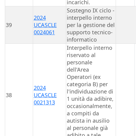
incarichi.
Sostegno IX ciclo -
2024
interpello interno
39
UCASCLE
per la gestione del
0024061
supporto tecnico-
informatico
Interpello interno
riservato al
personale
dell'Area
Operatori (ex
categoria B) per
2024
l'individuazione di
38
UCASCLE
1 unità da adibire,
0021313
occasionalmente,
a compiti da
autista in ausilio
al personale già
adibito a tale