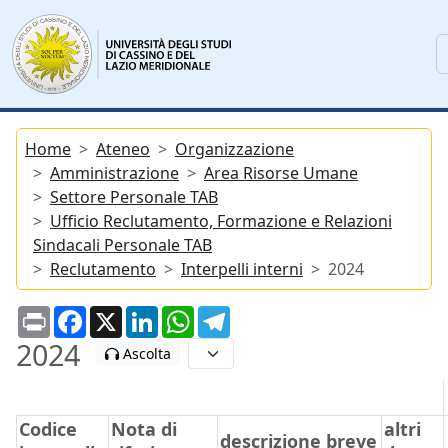
Home
Ateneo
Organizzazione
Amministrazione
Area Risorse Umane
Settore Personale TAB
Ufficio Reclutamento, Formazione e Relazioni
Sindacali Personale TAB
Reclutamento
Interpelli interni
2024
Print
Facebook
X
LinkedIn
WhatsApp
Telegram
2024
Ascolta
Codice
Nota di
altri
descrizione breve